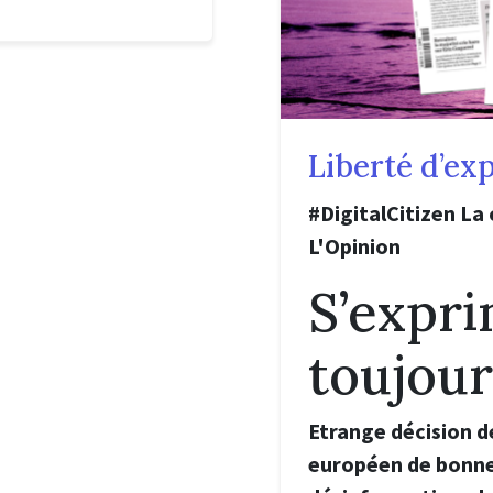
Liberté d’ex
#DigitalCitizen La
L'Opinion
S’expr
toujour
Etrange décision d
européen de bonnes