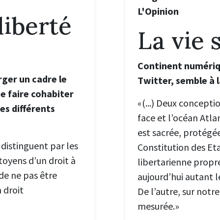
L'Opinion
liberté
La vie 
Continent numériq
rger un cadre le
Twitter, semble à l
e faire cohabiter
«(...) Deux concepti
s différents
face et l’océan Atla
est sacrée, protég
 distinguent par les
Constitution des Eta
toyens d’un droit à
libertarienne propre
 de ne pas être
aujourd’hui autant 
 droit
De l’autre, sur notre
mesurée.»