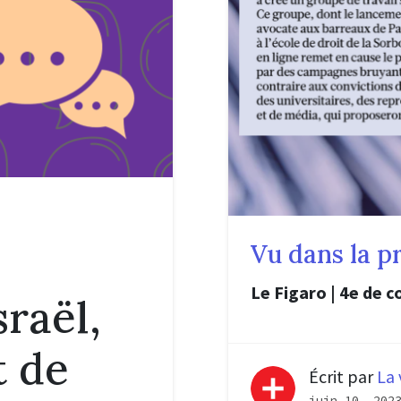
Vu dans la p
Le Figaro | 4e de c
sraël,
t de
Écrit par
La 
juin 10, 202