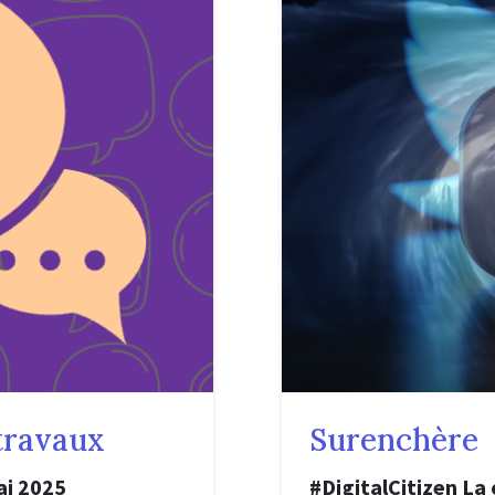
travaux
Surenchère
ai 2025
#DigitalCitizen La