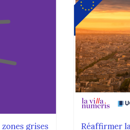
« zones grises
Réaffirmer la