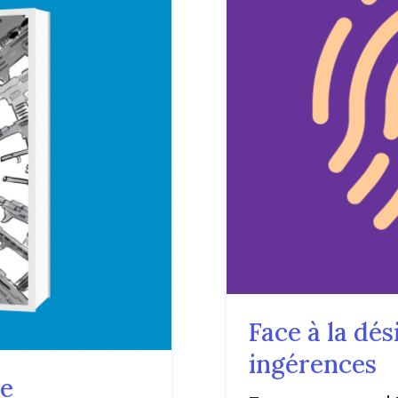
Face à la dé
ingérences
re