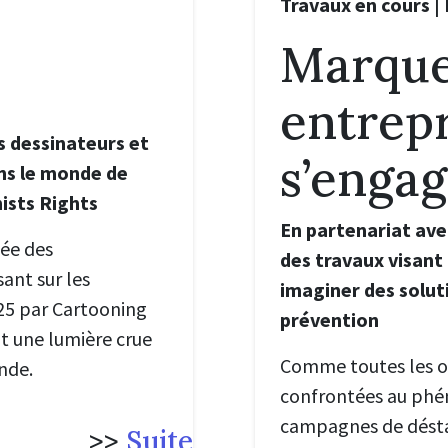
Travaux en cours | 
Marquer
entrepr
s dessinateurs et
s’enga
ns le monde de
ists Rights
En partenariat ave
ée des
des travaux visant 
ant sur les
imaginer des solut
025 par Cartooning
prévention
nt une lumière crue
Comme toutes les or
nde.
confrontées au phé
campagnes de déstabi
>>
Suite