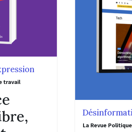
expression
 travail
ce
ibre,
Désinformat
La Revue Politique