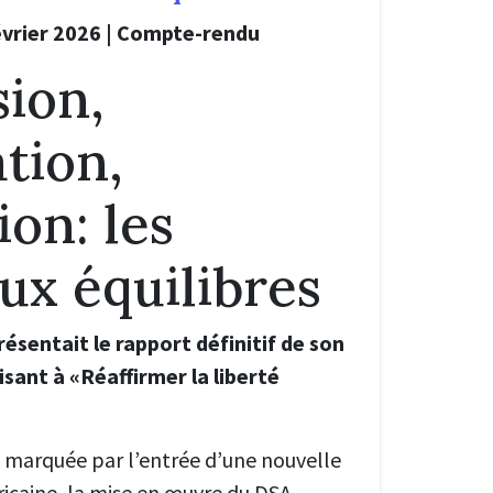
évrier 2026 | Compte-rendu
ion,
tion,
ion: les
ux équilibres
ésentait le rapport définitif de son
isant à «Réaffirmer la liberté
é marquée par l’entrée d’une nouvelle
icaine, la mise en œuvre du DSA