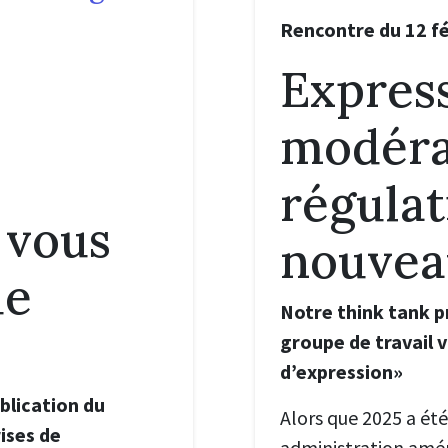
Rencontre du 12 f
Express
modéra
régulat
 vous
nouvea
de
Notre think tank pr
groupe de travail v
d’expression»
blication du
Alors que 2025 a ét
rises de
administration amér