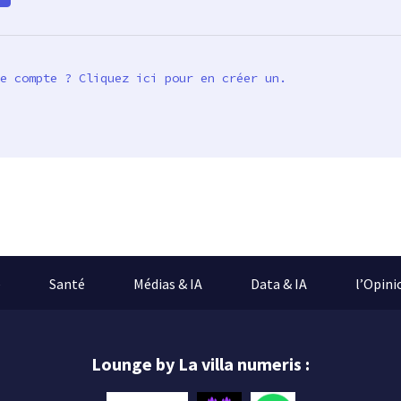
e compte ? Cliquez ici pour en créer un.
e
Santé
Médias & IA
Data & IA
l’Opini
Lounge by La villa numeris :